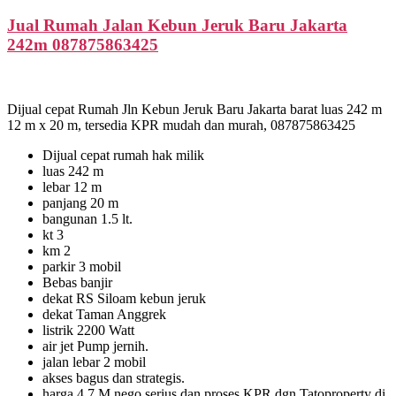
Jual Rumah Jalan Kebun Jeruk Baru Jakarta
242m 087875863425
Dijual cepat Rumah Jln Kebun Jeruk Baru Jakarta barat luas 242 m
12 m x 20 m, tersedia KPR mudah dan murah, 087875863425
Dijual cepat rumah hak milik
luas 242 m
lebar 12 m
panjang 20 m
bangunan 1.5 lt.
kt 3
km 2
parkir 3 mobil
Bebas banjir
dekat RS Siloam kebun jeruk
dekat Taman Anggrek
listrik 2200 Watt
air jet Pump jernih.
jalan lebar 2 mobil
akses bagus dan strategis.
harga 4.7 M nego serius dan proses KPR dgn Tatoproperty di