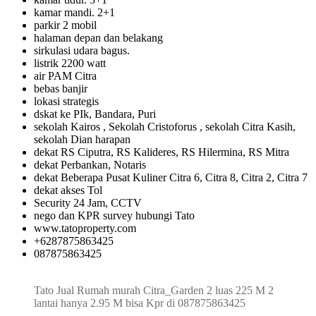
kamar mandi. 2+1
parkir 2 mobil
halaman depan dan belakang
sirkulasi udara bagus.
listrik 2200 watt
air PAM Citra
bebas banjir
lokasi strategis
dskat ke PIk, Bandara, Puri
sekolah Kairos , Sekolah Cristoforus , sekolah Citra Kasih,
sekolah Dian harapan
dekat RS Ciputra, RS Kalideres, RS Hilermina, RS Mitra
dekat Perbankan, Notaris
dekat Beberapa Pusat Kuliner Citra 6, Citra 8, Citra 2, Citra 7
dekat akses Tol
Security 24 Jam, CCTV
nego dan KPR survey hubungi Tato
www.tatoproperty.com
+6287875863425
087875863425
Tato Jual Rumah murah Citra_Garden 2 luas 225 M 2
lantai hanya 2.95 M bisa Kpr di 087875863425