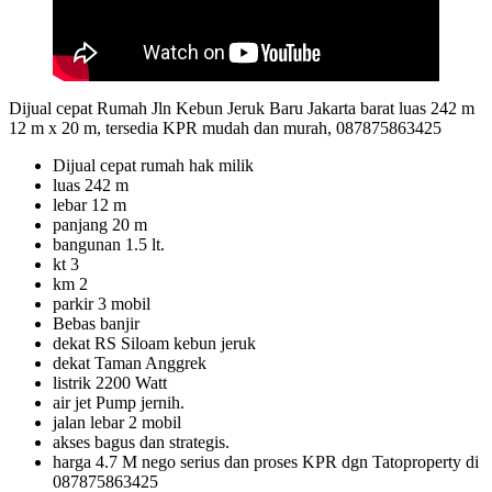
Dijual cepat Rumah Jln Kebun Jeruk Baru Jakarta barat luas 242 m
12 m x 20 m, tersedia KPR mudah dan murah, 087875863425
Dijual cepat rumah hak milik
luas 242 m
lebar 12 m
panjang 20 m
bangunan 1.5 lt.
kt 3
km 2
parkir 3 mobil
Bebas banjir
dekat RS Siloam kebun jeruk
dekat Taman Anggrek
listrik 2200 Watt
air jet Pump jernih.
jalan lebar 2 mobil
akses bagus dan strategis.
harga 4.7 M nego serius dan proses KPR dgn Tatoproperty di
087875863425