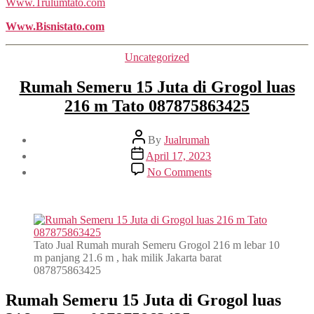
Www.Trulumtato.com
Www.Bisnistato.com
Categories
Uncategorized
Rumah Semeru 15 Juta di Grogol luas
216 m Tato 087875863425
Post
By
Jualrumah
author
Post
April 17, 2023
date
on
No Comments
Rumah
Semeru
15
Juta
di
Grogol
Tato Jual Rumah murah Semeru Grogol 216 m lebar 10
luas
m panjang 21.6 m , hak milik Jakarta barat
216
087875863425
m
Tato
Rumah Semeru 15 Juta di Grogol luas
087875863425