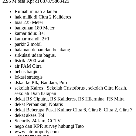
2.95 M bisa Kpr di 087875863425
Rumah murah 2 lantai
hak milik di Citra 2 Kalideres
luas 225 Meter
bangunan 180 Meter
kamar tidur. 3+1
kamar mandi. 2+1
parkir 2 mobil
halaman depan dan belakang
sirkulasi udara bagus.
listrik 2200 watt
air PAM Citra
bebas banjir
lokasi strategis
dskat ke PIk, Bandara, Puri
sekolah Kairos , Sekolah Cristoforus , sekolah Citra Kasih,
sekolah Dian harapan
dekat RS Ciputra, RS Kalideres, RS Hilermina, RS Mitra
dekat Perbankan, Notaris
dekat Beberapa Pusat Kuliner Citra 6, Citra 8, Citra 2, Citra 7
dekat akses Tol
Security 24 Jam, CCTV
nego dan KPR survey hubungi Tato
www.tatoproperty.com