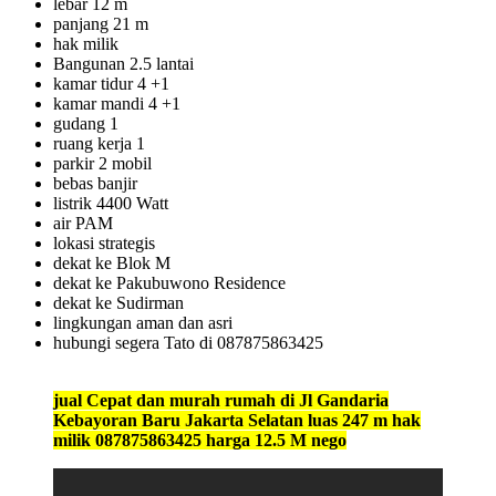
lebar 12 m
panjang 21 m
hak milik
Bangunan 2.5 lantai
kamar tidur 4 +1
kamar mandi 4 +1
gudang 1
ruang kerja 1
parkir 2 mobil
bebas banjir
listrik 4400 Watt
air PAM
lokasi strategis
dekat ke Blok M
dekat ke Pakubuwono Residence
dekat ke Sudirman
lingkungan aman dan asri
hubungi segera Tato di 087875863425
jual Cepat dan murah rumah di Jl Gandaria
Kebayoran Baru Jakarta Selatan luas 247 m hak
milik 087875863425 harga 12.5 M nego