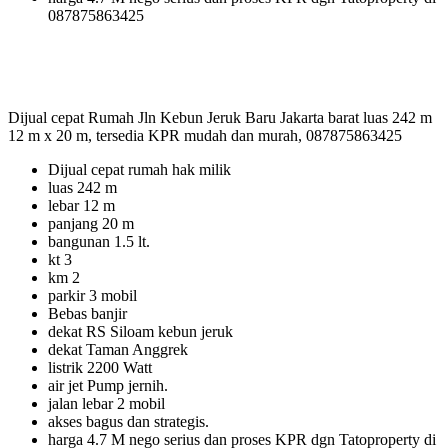
087875863425
Dijual cepat Rumah Jln Kebun Jeruk Baru Jakarta barat luas 242 m
12 m x 20 m, tersedia KPR mudah dan murah, 087875863425
Dijual cepat rumah hak milik
luas 242 m
lebar 12 m
panjang 20 m
bangunan 1.5 lt.
kt 3
km 2
parkir 3 mobil
Bebas banjir
dekat RS Siloam kebun jeruk
dekat Taman Anggrek
listrik 2200 Watt
air jet Pump jernih.
jalan lebar 2 mobil
akses bagus dan strategis.
harga 4.7 M nego serius dan proses KPR dgn Tatoproperty di