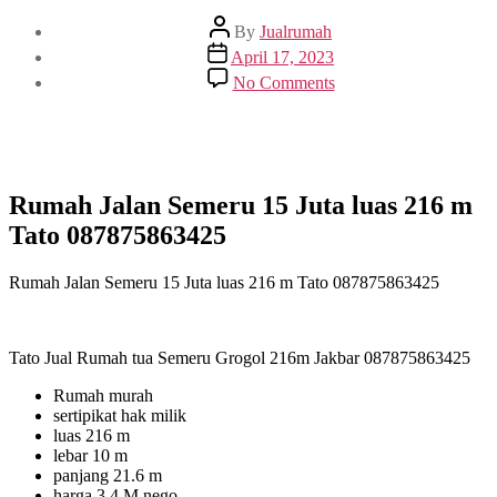
Post
By
Jualrumah
author
Post
April 17, 2023
date
on
No Comments
Rumah
Jalan
Semeru
15
Juta
luas
Rumah Jalan Semeru 15 Juta luas 216 m
216
Tato 087875863425
m
Tato
087875863425
Rumah Jalan Semeru 15 Juta luas 216 m Tato 087875863425
Tato Jual Rumah tua Semeru Grogol 216m Jakbar 087875863425
Rumah murah
sertipikat hak milik
luas 216 m
lebar 10 m
panjang 21.6 m
harga 3.4 M nego