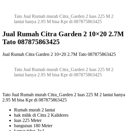
Citra
Garden
2
Tato Jual Rumah murah Citra_Garden 2 luas 225 M 2
10×20
lantai hanya 2.95 M bisa Kpr di 087875863425
2.7M
Tato
Jual Rumah Citra Garden 2 10×20 2.7M
087875863425
Tato 087875863425
Jual Rumah Citra Garden 2 10×20 2.7M Tato 087875863425
Tato Jual Rumah murah Citra_Garden 2 luas 225 M 2
lantai hanya 2.95 M bisa Kpr di 087875863425
Tato Jual Rumah murah Citra_Garden 2 luas 225 M 2 lantai hanya
2.95 M bisa Kpr di 087875863425
Rumah murah 2 lantai
hak milik di Citra 2 Kalideres
luas 225 Meter
bangunan 180 Meter
kamar tidur. 3+1