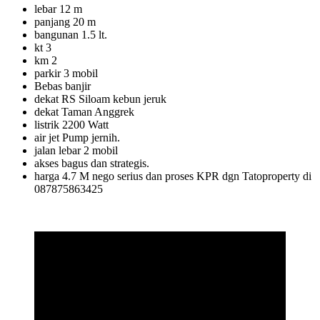
lebar 12 m
panjang 20 m
bangunan 1.5 lt.
kt 3
km 2
parkir 3 mobil
Bebas banjir
dekat RS Siloam kebun jeruk
dekat Taman Anggrek
listrik 2200 Watt
air jet Pump jernih.
jalan lebar 2 mobil
akses bagus dan strategis.
harga 4.7 M nego serius dan proses KPR dgn Tatoproperty di
087875863425