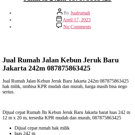
Post
By
Jualrumah
author
Post
April 17, 2023
date
on
No Comments
Jual
Rumah
Jalan
Kebun
Jeruk
Baru
Jual Rumah Jalan Kebun Jeruk Baru
Jakarta
Jakarta 242m 087875863425
242m
087875863425
Jual Rumah Jalan Kebun Jeruk Baru Jakarta 242m 087875863425
hak milik, nmbisa KPR mudah dan murah, harga masih bisa nego
serius.
Dijual cepat Rumah Jln Kebun Jeruk Baru Jakarta barat luas 242 m
12 m x 20 m, tersedia KPR mudah dan murah, 087875863425
Dijual cepat rumah hak milik
luas 242 m