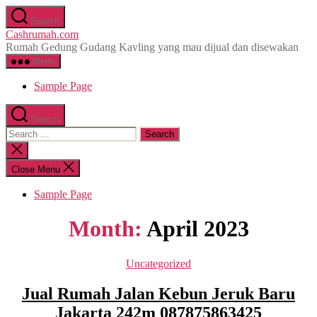
Skip
Search
to
Cashrumah.com
the
Rumah Gedung Gudang Kavling yang mau dijual dan disewakan
content
Menu
Sample Page
Search
Search
for:
Close
search
Close Menu
Sample Page
Month:
April 2023
Categories
Uncategorized
Jual Rumah Jalan Kebun Jeruk Baru
Jakarta 242m 087875863425