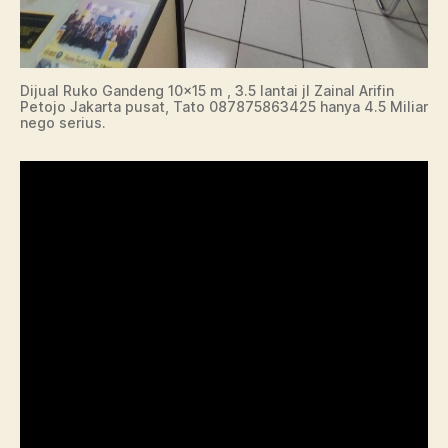
Dijual Ruko Gandeng 10×15 m , 3.5 lantai jl Zainal Arifin
Petojo Jakarta pusat, Tato 087875863425 hanya 4.5 Miliar
nego serius.