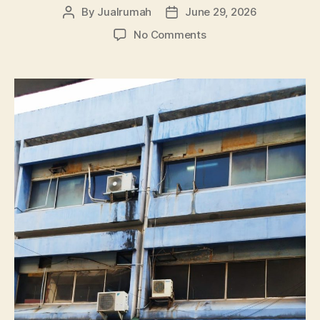
By
Jualrumah
June 29, 2026
Post
Post
author
date
on
No Comments
Jual
Ruko
Gandeng
Murah
420
m2
Jln
Zainul
Arifin
4.5
miliar
Nego