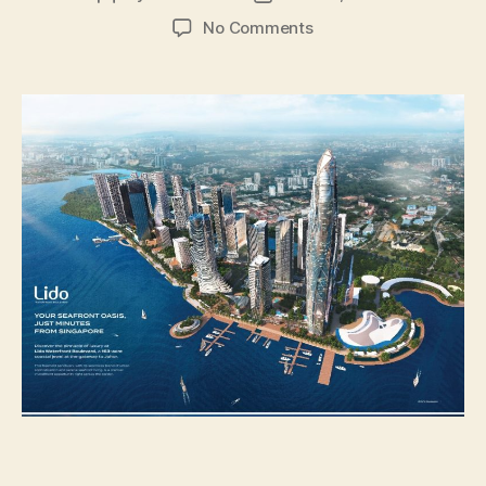
author
date
on
No Comments
Tatoproperty
Jual
Skypark
Kepler
Lido
Waterfront
by
Tropicana