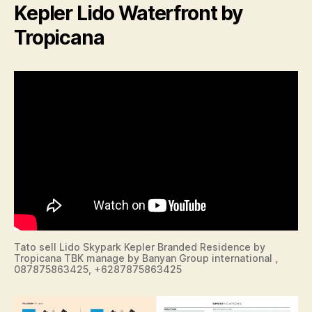
Kepler Lido Waterfront by
Tropicana
Tato sell Lido Skypark Kepler Branded Residence by
Tropicana TBK manage by Banyan Group international ,
087875863425, +6287875863425