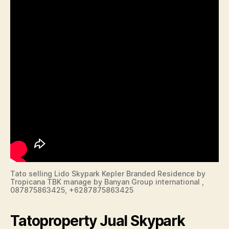
Tato selling Lido Skypark Kepler Branded Residence by
Tropicana TBK manage by Banyan Group international ,
087875863425, +6287875863425
Tatoproperty Jual Skypark