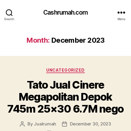
Cashrumah.com
Search
Menu
Month:
December 2023
Categories
UNCATEGORIZED
Tato Jual Cinere
Megapolitan Depok
745m 25×30 6.7M nego
By
Jualrumah
December 30, 2023
Post
Post
author
date