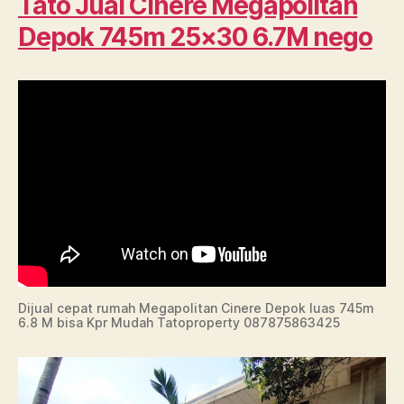
Tato Jual Cinere Megapolitan
Depok 745m 25×30 6.7M nego
Dijual cepat rumah Megapolitan Cinere Depok luas 745m
6.8 M bisa Kpr Mudah Tatoproperty 087875863425