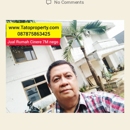
on
No Comments
Tato
Jual
Cinere
Megapolitan
Depok
745m
25×30
6.7M
nego