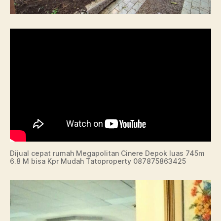
Dijual cepat rumah Megapolitan Cinere Depok luas 745m
6.8 M bisa Kpr Mudah Tatoproperty 087875863425