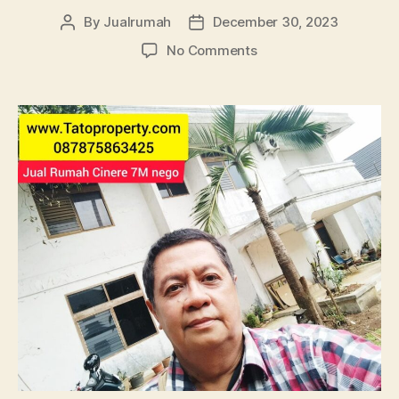
By
Jualrumah
December 30, 2023
Post
Post
author
date
on
No Comments
Tato
Jual
Cinere
Depok
Megapolitan
Limo
745m
Hook
2
lantai