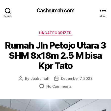
Cashrumah.com
Search
Menu
Categories
UNCATEGORIZED
Rumah Jln Petojo Utara 3
SHM 8x18m 2.5 M bisa
Kpr Tato
By
Jualrumah
December 7, 2023
Post
Post
author
date
on
No Comments
Rumah
Jln
Petojo
Utara