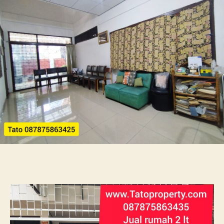
3
SHM
8x18m
2.5
M
bisa
Kpr
Tato