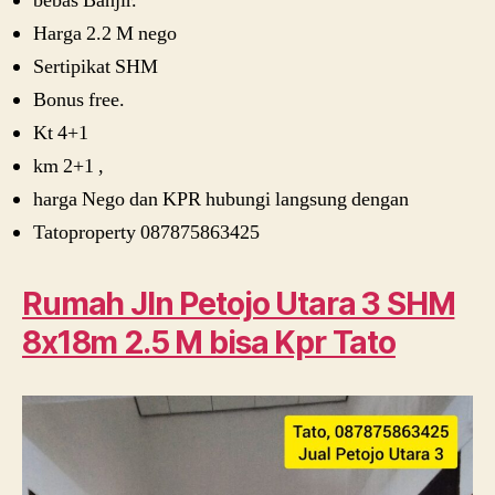
bebas Banjir.
Harga 2.2 M nego
Sertipikat SHM
Bonus free.
Kt 4+1
km 2+1 ,
harga Nego dan KPR hubungi langsung dengan
Tatoproperty 087875863425
Rumah Jln Petojo Utara 3 SHM
8x18m 2.5 M bisa Kpr Tato