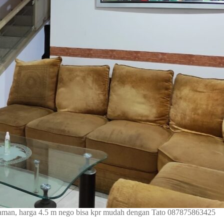
p taman, harga 4.5 m nego bisa kpr mudah dengan Tato 087875863425