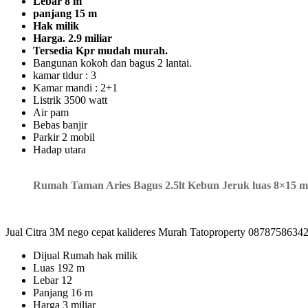
Lebar 8 m
panjang 15 m
Hak milik
Harga. 2.9 miliar
Tersedia Kpr mudah murah.
Bangunan kokoh dan bagus 2 lantai.
kamar tidur : 3
Kamar mandi : 2+1
Listrik 3500 watt
Air pam
Bebas banjir
Parkir 2 mobil
Hadap utara
Rumah Taman Aries Bagus 2.5lt Kebun Jeruk luas 8×15 m
Jual Citra 3M nego cepat kalideres Murah Tatoproperty 0878758634
Dijual Rumah hak milik
Luas 192 m
Lebar 12
Panjang 16 m
Harga 3 miliar