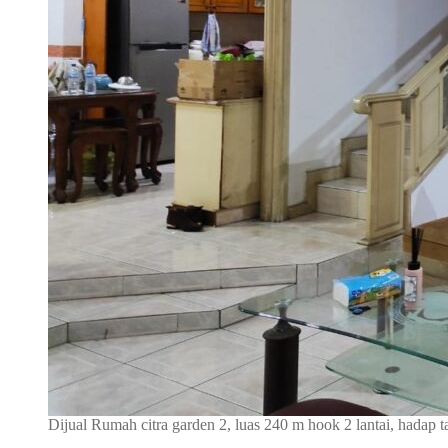
Dijual Rumah citra garden 2, luas 240 m hook 2 lantai, hada