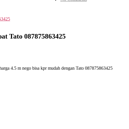
Citra
Garden
2
Hook
luas
240m
Dijual
pat Tato 087875863425
Cepat
Tato
087875863425
n, harga 4.5 m nego bisa kpr mudah dengan Tato 087875863425