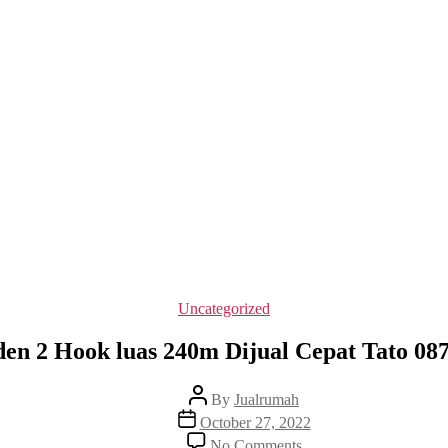
Categories
Uncategorized
den 2 Hook luas 240m Dijual Cepat Tato 08
Post
By
Jualrumah
author
Post
October 27, 2022
date
on
No Comments