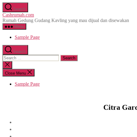
Skip
Search
to
Cashrumah.com
the
Rumah Gedung Gudang Kavling yang mau dijual dan disewakan
content
Menu
Sample Page
Search
Search
for:
Close
search
Close Menu
Sample Page
Citra Gar