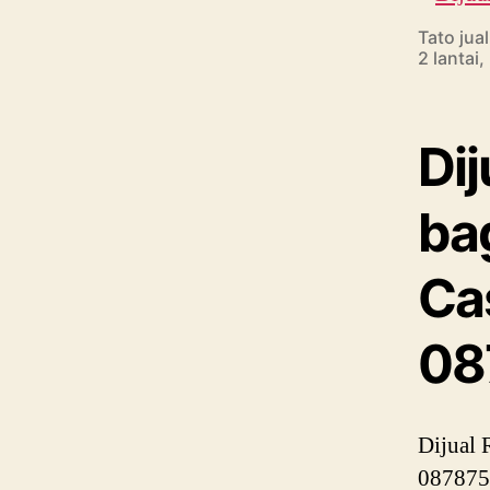
Tato jua
2 lantai
Di
bag
Ca
08
Dijual 
087875