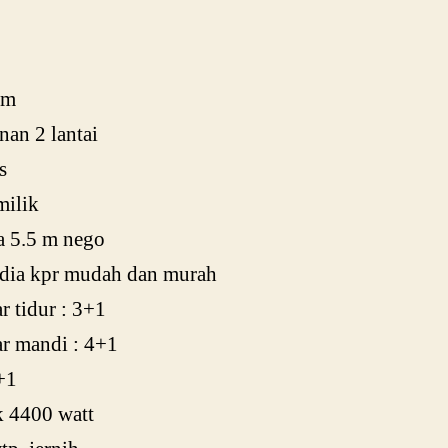
 m
an 2 lantai
s
milik
a 5.5 m nego
edia kpr mudah dan murah
 tidur : 3+1
r mandi : 4+1
+1
ik 4400 watt