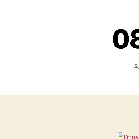
0
P
a