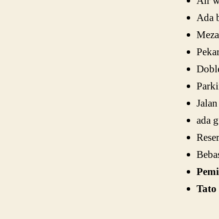
Air w
Ada 
Meza
Peka
Doble
Parki
Jalan
ada 
Reser
Bebas
Pemi
Tato