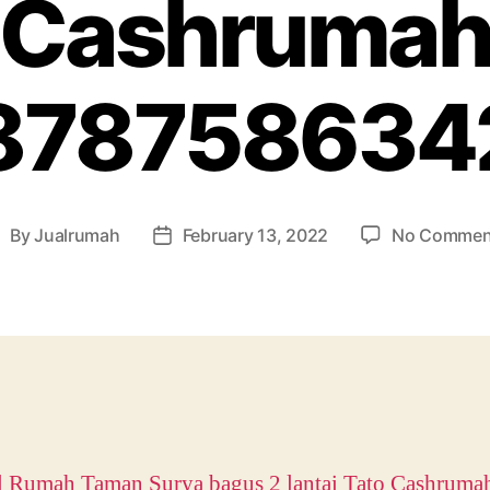
Cashruma
878758634
By
Jualrumah
February 13, 2022
No Commen
ost
Post
uthor
date