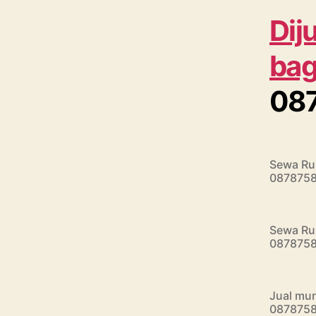
Dij
bag
08
Sewa Rum
087875
Sewa Rum
087875
Jual mur
087875