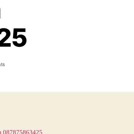
h
25
on
ts
Dijual
Rumah
Taman
Surya
bagus
2
lantai
Tato
Cashrumah