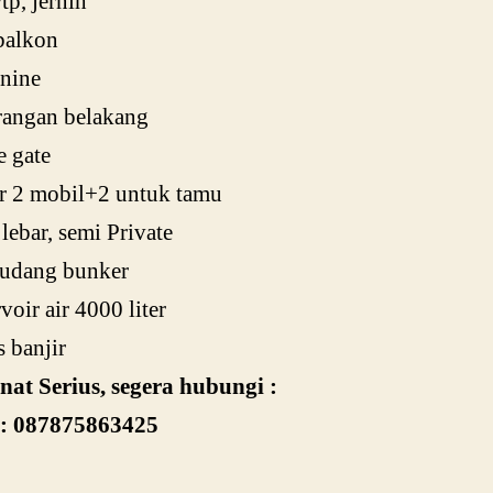
tp, jernih
balkon
nine
rangan belakang
 gate
r 2 mobil+2 untuk tamu
 lebar, semi Private
gudang bunker
voir air 4000 liter
 banjir
nat Serius, segera hubungi :
 : 087875863425