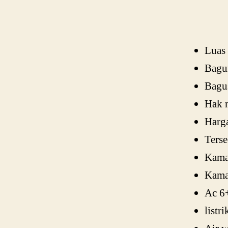
Luas
Bagun
Bagu
Hak 
Harg
Ters
Kamar
Kama
Ac 6
listr