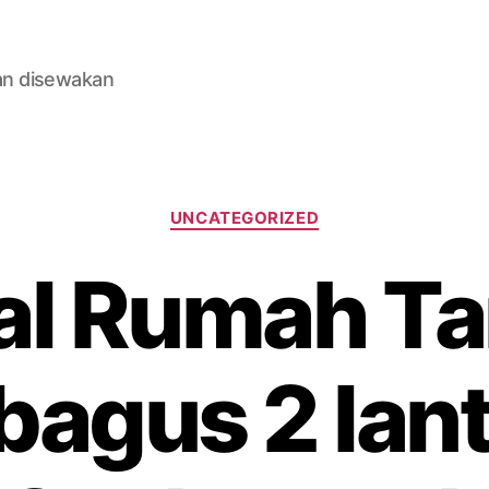
an disewakan
Categories
UNCATEGORIZED
ual Rumah T
bagus 2 lant