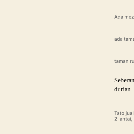
Ada meza
ada tam
taman r
Sebera
durian
Tato jua
2 lantai