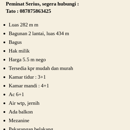
Peminat Serius, segera hubungi :
Tato : 087875863425
Luas 282 m m
Bagunan 2 lantai, luas 434 m
Bagus
Hak milik
Harga 5.5 m nego
Tersedia kpr mudah dan murah
Kamar tidur : 3+1
Kamar mandi : 4+1
Ac 6+1
Air wtp, jernih
Ada balkon
Mezanine
Pekarangan belakang