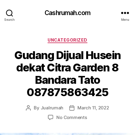
Cashrumah.com
Search
Menu
Categories
UNCATEGORIZED
Gudang Dijual Husein
dekat Citra Garden 8
Bandara Tato
087875863425
By
Jualrumah
March 11, 2022
Post
Post
author
date
on
No Comments
Gudang
Dijual