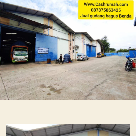
Husein
dekat
Citra
Garden
8
Bandara
Tato
087875863425