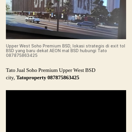
Upper West Soho Premium BSD, lokasi strategis di exit tol
BSD yang baru dekat AEON mal BSD hubungi Tato
087875863425
Tato Jual Soho Premium Upper West BSD
city,
Tatoproperty 087875863425