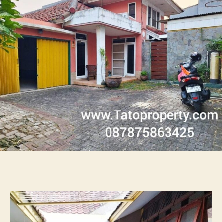
2
3.9M
nego
luas
320m
SHM
Tato
3425