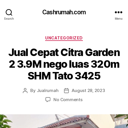
Cashrumah.com
Search
Menu
Categories
UNCATEGORIZED
Jual Cepat Citra Garden
2 3.9M nego luas 320m
SHM Tato 3425
By
Jualrumah
August 28, 2023
Post
Post
author
date
on
No Comments
Jual
Cepat
Citra
Garden