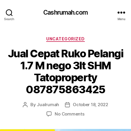
Cashrumah.com
Search
Menu
Categories
UNCATEGORIZED
Jual Cepat Ruko Pelangi
1.7 M nego 3lt SHM
Tatoproperty
087875863425
By
Jualrumah
October 18, 2022
Post
Post
author
date
on
No Comments
Jual
Cepat