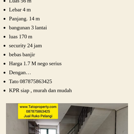
Luas 56 m
Lebar 4 m
Panjang. 14 m
bangunan 3 lantai
luas 170 m
security 24 jam
bebas banjir
Harga 1.7 M nego serius
Dengan…
Tato 087875863425
KPR siap , murah dan mudah