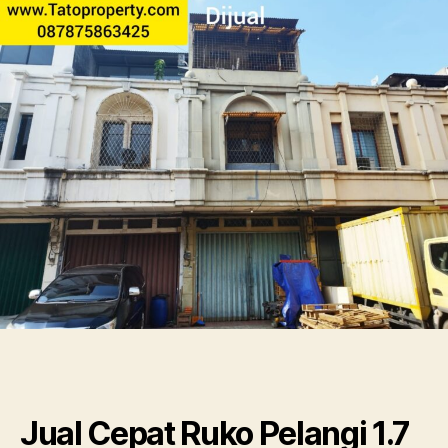
Ruko
Pelangi
1.7
M
nego
3lt
SHM
Tatoproperty
087875863425
Jual Cepat Ruko Pelangi 1.7