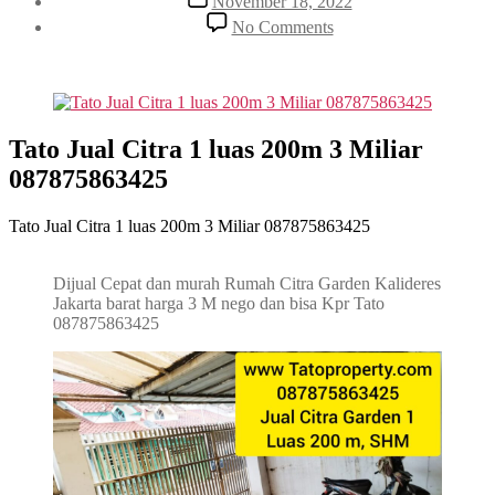
November 18, 2022
date
on
No Comments
Tato
Jual
Citra
1
luas
200m
Tato Jual Citra 1 luas 200m 3 Miliar
3
087875863425
Miliar
087875863425
Tato Jual Citra 1 luas 200m 3 Miliar 087875863425
Dijual Cepat dan murah Rumah Citra Garden Kalideres
Jakarta barat harga 3 M nego dan bisa Kpr Tato
087875863425