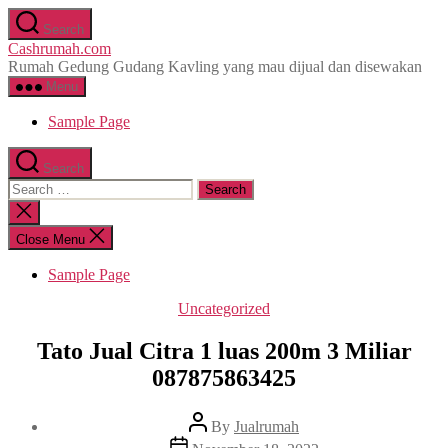
Skip
Search
to
Cashrumah.com
the
Rumah Gedung Gudang Kavling yang mau dijual dan disewakan
content
Menu
Sample Page
Search
Search
for:
Close
search
Close Menu
Sample Page
Categories
Uncategorized
Tato Jual Citra 1 luas 200m 3 Miliar
087875863425
Post
By
Jualrumah
author
Post