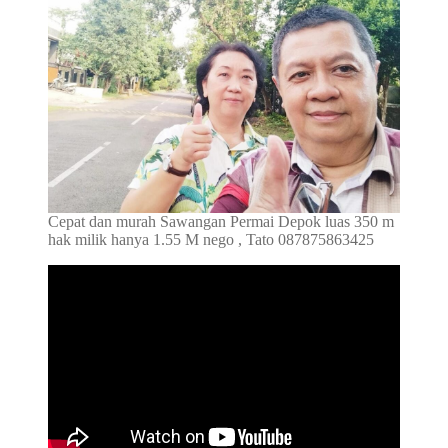
Cepat dan murah Sawangan Permai Depok luas 350 m
hak milik hanya 1.55 M nego , Tato 087875863425