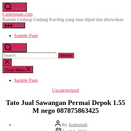
Skip
Search
to
Cashrumah.com
the
Rumah Gedung Gudang Kavling yang mau dijual dan disewakan
content
Menu
Sample Page
Search
Search
for:
Close
search
Close Menu
Sample Page
Categories
Uncategorized
Tato Jual Sawangan Permai Depok 1.55
M nego 087875863425
Post
By
Jualrumah
author
Post