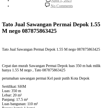
April 1, 2023
date
on
No Comments
Tato
Jual
Sawangan
Permai
Tato Jual Sawangan Permai Depok 1.55
Depok
M nego 087875863425
1.55
M
nego
087875863425
Tato Jual Sawangan Permai Depok 1.55 M nego 087875863425
Cepat dan murah Sawangan Permai Depok luas 350 m hak milik
hanya 1.55 M nego , Tato 087875863425
perumahan sawangan permai Kel pasir putih Kota Depok
Sertifikat: SHM
Luas: 350 m
Lebar: 20 m²
Panjang: 17.5 m²
Luas bangunan: 110 m²