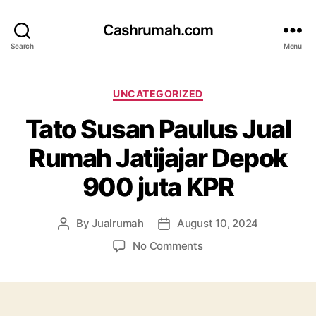
Cashrumah.com
Search
Menu
Categories
UNCATEGORIZED
Tato Susan Paulus Jual
Rumah Jatijajar Depok
900 juta KPR
By
Jualrumah
August 10, 2024
Post
Post
author
date
on
No Comments
Tato
Susan
Paulus
Jual